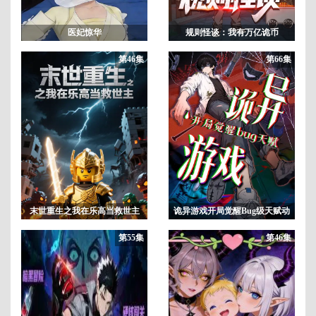
医妃惊华
规则怪谈：我有万亿诡币
第46集
第66集
末世重生之我在乐高当救世主
诡异游戏开局觉醒Bug级天赋动
态漫画
第55集
第46集