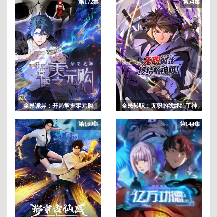
第172集
第54集
全民诡异：开局掌握零元购
全民转职：无职的我终结了神
明！动态漫画
第160集
第144集