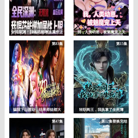
全民深渊：我喝药能增加属性上
我，人类幼崽，被魅魔宠上天
限动态漫画
动态漫画
第83集
第15集
​骗我下山渡劫，结果师姐都大
转职阎王，我执掌了生死簿
佬？
[2026]
第47集
第12集替换完结