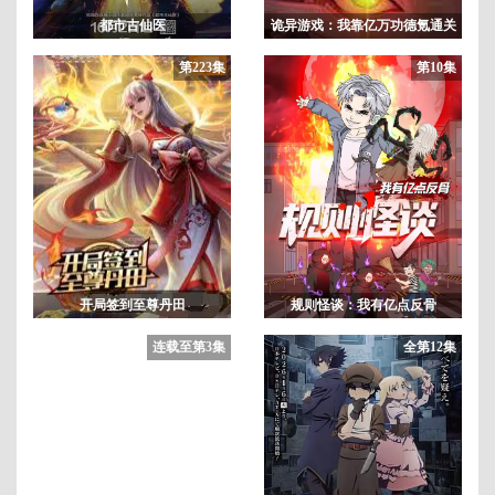
都市古仙医
诡异游戏：我靠亿万功德氪通关
动态漫画
第223集
第10集
开局签到至尊丹田
规则怪谈：我有亿点反骨
连载至第3集
全第12集