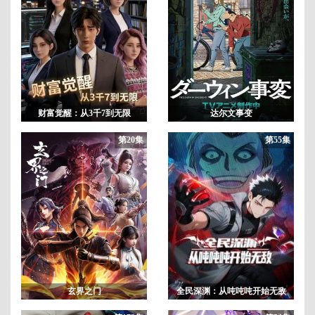
财富觉醒：从3千7到无限
达尔文事变
第20集
第55集
玄界之门
全民深渊：从吨吨吨开始无敌