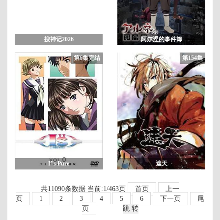
搜神记2026
阿尔涅的事件簿
第6集完结
第154集
I''s Pure
遮天
共11090条数据 当前:1/463页
首页
上一
页
1
2
3
4
5
6
下一页
尾
页