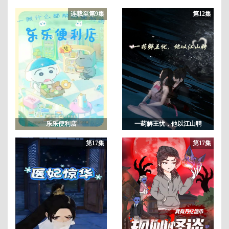
连载至第9集
第12集
乐乐便利店
一药解王忧，他以江山聘
第17集
第17集