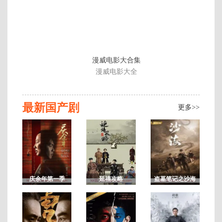
漫威电影大合集
漫威电影大全
最新国产剧
更多>>
庆余年第一季
延禧攻略
盗墓笔记之沙海
连