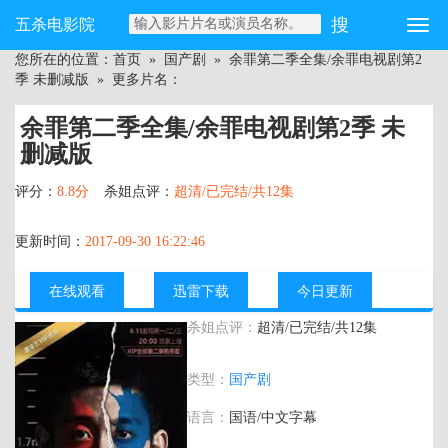
五杀电影院
您所在的位置：
首页
»
国产剧
»
余罪第二季全集/余罪电视剧第2
季 未删减版
» 更多片名：
余罪第二季全集/余罪电视剧第2季 未
删减版
评分：
8.8分
杀姐点评：
超清/已完结/共12集
更新时间：
2017-09-30 16:22:46
在线观看
迅雷下载
今日更新
杀姐点评：
超清/已完结/共12集
主演：
张一山 吴优 常戎
类型：
国产剧
语言：
国语/中文字幕