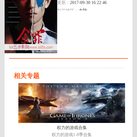
更新：
2017-09-30 16:22:46
制片地区：
大陆
年代：
2016
百度网盘：
加载中
简介：
“那些千奇百怪的犯罪，形形色色
的罪犯，成了我生活的一部分。我
不得不像他们一样思考，不得不像
相关专题
他们一样行事，因为我无时无刻都
在绞尽脑汁地想着，如何抓住他
第
们……” 警校学生余罪从一场特殊
78
的选拔开始，进入了生活和社会矛
集
盾之中，成为一个卧底……2014年
2月，由常书欣所撰的小说《 余
罪》冲入百度搜索风云榜小说总榜
前百，其中的言情情节更为小说增
加了许多看点。主角是卧底？怎么
权力的游戏合集
样，够给力了吧？更何部在卧底期
权力的游戏1-8季合集
间他还 …