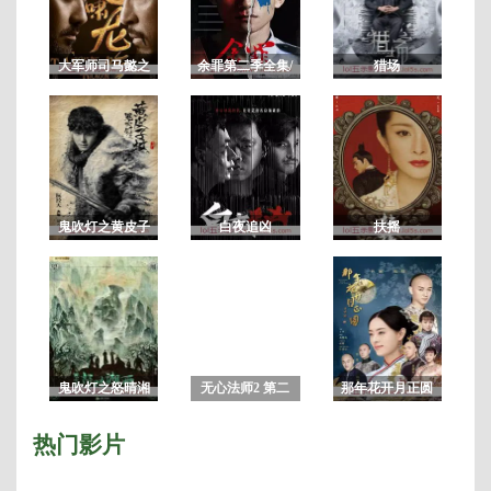
载
至
08
大军师司马懿之
余罪第二季全集/
猎场
虎啸龙吟/军师联
余罪电视剧第2
盟2虎啸龙吟
季 未删减版
鬼吹灯之黄皮子
白夜追凶
扶摇
坟
鬼吹灯之怒晴湘
无心法师2 第二
那年花开月正圆
西
季
热门影片