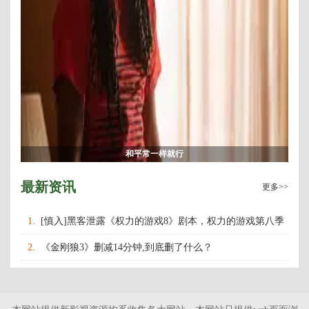
和平常一样就行
最新资讯
更多>>
1.
[慎入]黑客泄露《权力的游戏8》剧本，权力的游戏第八季
什么时候上映播出？
2.
《金刚狼3》删减14分钟,到底删了什么？