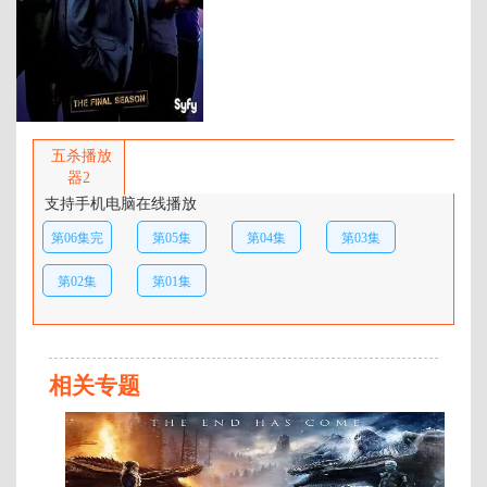
年代：
2014
百度网盘：
加载中
简介：
SyFy宣布预订第十三号仓库
(Warehouse 13)第五季。第五季将成
五杀播放
为该剧的最终季，共6集，于今夏
器2
拍摄，2014年播出。 …
支持手机电脑在线播放
第06集完
第05集
第04集
第03集
结
第02集
第01集
相关专题
全
7
集