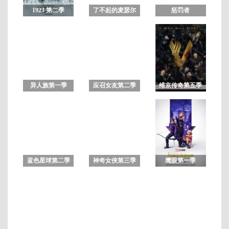
1923 第二季
了不起的麦瑟尔
惩罚者
夫人第一季
第
20
集
完
异人族第一季
应召女友第二季
维京传奇第五季
结
蓝色星球第二季
神奇女侠第三季
鹰眼第一季