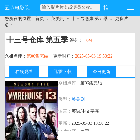
五杀电影院
您所在的位置：
首页
»
英美剧
»
十三号仓库 第五季
» 更多片
名：
十三号仓库 第五季
评分：
1.0分
杀姐点评：
第06集完结
更新时间：
2025-05-03 19:50:22
在线观看
迅雷下载
今日更新
杀姐点评：
第06集完结
主演：
乔安妮·凯莉,埃迪·麦克林托克,绍尔·
类型：
英美剧
鲁宾内克,艾莉森·斯卡里奥缇
语言：
英语/中文字幕
更新：
2025-05-03 19:50:22
制片地区：
美国