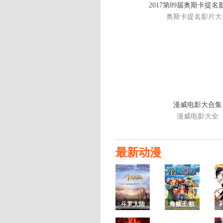
2017第89届奥斯卡提
奥斯卡提名影片大
漫威电影大合集
漫威电影大全
最新动漫
斗罗大陆
海贼王/航
第一季
海王