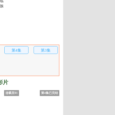
临
族
第4集
第3集
影片
连载至01
第4集已完结