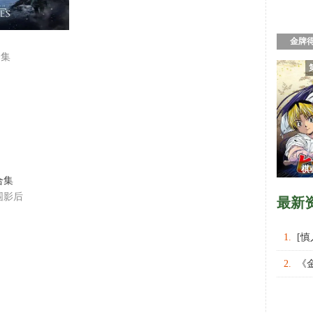
金牌
合集
棋魂
合集
围影后
最新
1.
[
权力的
2.
《