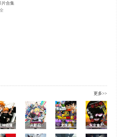
名影片合集
全
更多>>
死神动漫
火影忍
龙珠超
东京食尸
全集/境
者：博人
鬼1 东京喰