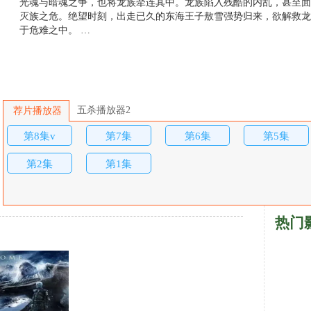
光魂与暗魂之争，也将龙族牵连其中。龙族陷入残酷的内乱，甚至面
灭族之危。绝望时刻，出走已久的东海王子敖雪强势归来，欲解救龙
于危难之中。 …
五杀播放器2
荐片播放器
第8集v
第7集
第6集
第5集
第2集
第1集
热门