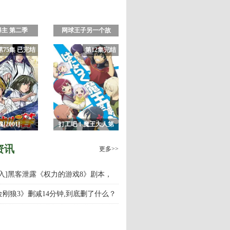
得主 第二季
网球王子另一个故
事：过去和未来的信
第75集 已完结
第12集完结
息
[2001]
打工吧！魔王大人第
二季Part~2
资讯
更多>>
慎入]黑客泄露《权力的游戏8》剧本，
游戏第八季什么时候上映播出？
金刚狼3》删减14分钟,到底删了什么？