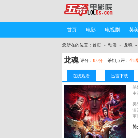
首页
电影
电视剧
英
您所在的位置：
首页
»
动漫
»
龙魂
»
龙魂
评分：
0.0分
杀姐点评：
全8
在线观看
迅雷下载
杀
主
类
语
更
简