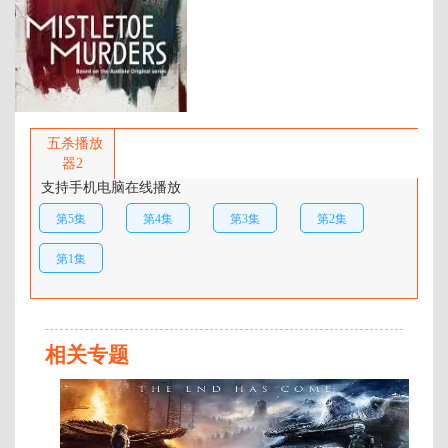
年代：
2025
百度网盘：
加载中
简介：
暂无简介 …
五杀播放
器2
支持手机电脑在线播放
第5集
第4集
第3集
第2集
第1集
相关专题
第
6
集