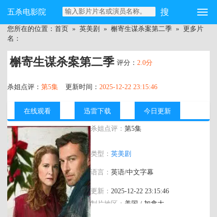
五杀电影院
您所在的位置：
首页
»
英美剧
»
槲寄生谋杀案第二季
» 更多片
名：
槲寄生谋杀案第二季
评分：
2.0分
杀姐点评：
第5集
更新时间：
2025-12-22 23:15:46
在线观看
迅雷下载
今日更新
杀姐点评：
第5集
主演：
莎拉·德鲁,彼得·穆
类型：
英美剧
尼,Sierra,Marilyn,Riley
语言：
英语/中文字幕
更新：
2025-12-22 23:15:46
制片地区：
美国 / 加拿大