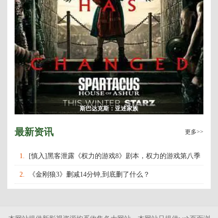
斯巴达克斯：亚述家族
最新资讯
更多>>
1.
[慎入]黑客泄露《权力的游戏8》剧本，权力的游戏第八季
什么时候上映播出？
2.
《金刚狼3》删减14分钟,到底删了什么？