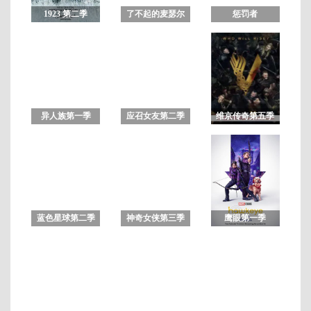
1923 第二季
了不起的麦瑟尔
惩罚者
夫人第一季
1
全
10
集
异人族第一季
应召女友第二季
维京传奇第五季
蓝色星球第二季
神奇女侠第三季
鹰眼第一季