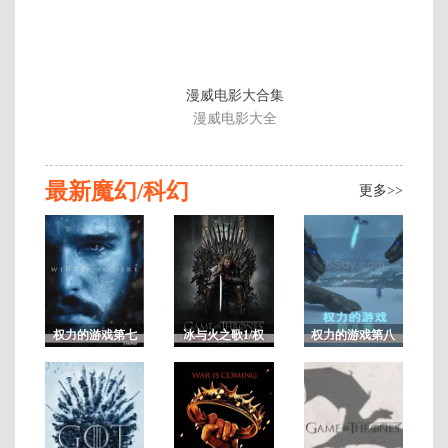
季
漫威电影大合集
漫威电影大全
8
最新魔幻/科幻
更多>>
权力的游戏第七
冰与火之歌1/权
权力的游戏第八
季/冰与火之歌7
力的游戏第一季
季/冰与火之歌8
未
删