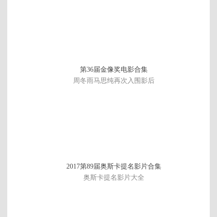
第36届金像奖电影合集
周冬雨马思纯再次入围影后
已
2017第89届奥斯卡提名影片合集
完
奥斯卡提名影片大全
结/
全
07
集