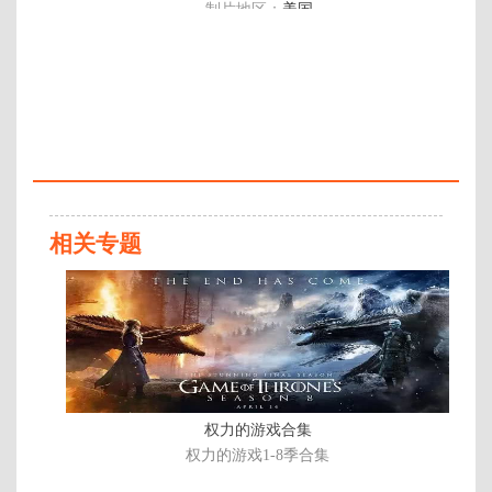
制片地区：
美国
年代：
2016
百度网盘：
加载中
简介：
能用魔法啪啪啪，Jason Ralph扮演
纽约布鲁克林的大学生Quentin
Coldwater，聪明、沉默寡言、意志
相关专题
消沉，但有着令人惊讶的魅力。他
在同龄人当中不太受欢迎， …
已
完
结/
共
6
集
权力的游戏合集
权力的游戏1-8季合集