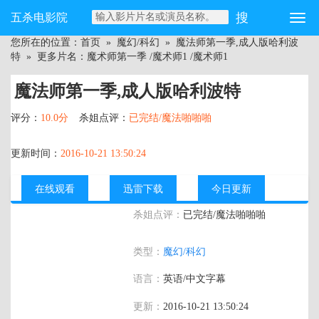
五杀电影院
您所在的位置：
首页
»
魔幻/科幻
»
魔法师第一季,成人版哈利波
特
» 更多片名：魔术师第一季 /魔术师1 /魔术师1
魔法师第一季,成人版哈利波特
评分：
10.0分
杀姐点评：
已完结/魔法啪啪啪
更新时间：
2016-10-21 13:50:24
在线观看
迅雷下载
今日更新
杀姐点评：
已完结/魔法啪啪啪
主演：
迈克尔·卡西迪 斯黛拉·麦薇 阿俊·古
类型：
魔幻/科幻
普塔 大卫·卡尔 莎莫·比施尔 杰森·拉尔夫
索茜·贝肯
语言：
英语/中文字幕
更新：
2016-10-21 13:50:24