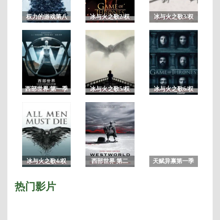
减/
已
权力的游戏第八
冰与火之歌2/权
冰与火之歌3/权
完
季未删减版/冰与
力的游戏第二季
力的游戏第三季
结/
火之歌8
季
共
10
集
西部世界 第一季
冰与火之歌5/权
冰与火之歌6/权
未删减完整版
力的游戏第五季
力的游戏第六季
7
冰与火之歌4/权
西部世界 第二
天赋异禀第一季
力的游戏第四季
季/未删减版完整
版 HBO神剧
热门影片