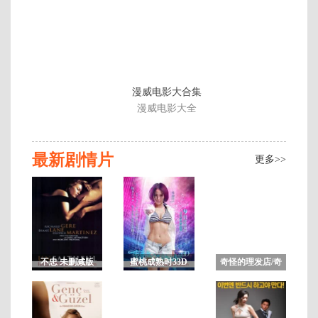
漫威电影大合集
漫威电影大全
最新剧情片
更多>>
不忠 未删减版
蜜桃成熟时33D
奇怪的理发店/奇
妙的美发沙龙/可
疑的美容院