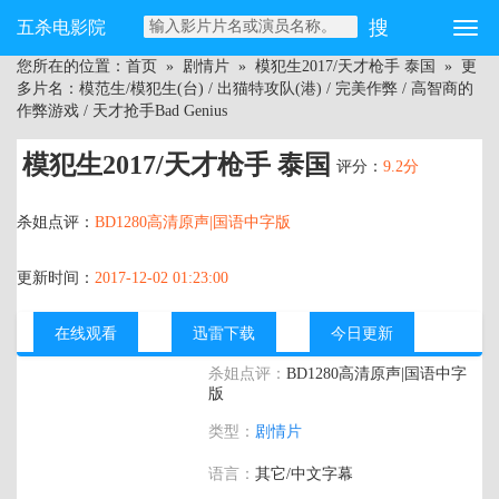
五杀电影院
您所在的位置：
首页
»
剧情片
»
模犯生2017/天才枪手 泰国
» 更
多片名：模范生/模犯生(台) / 出猫特攻队(港) / 完美作弊 / 高智商的
作弊游戏 / 天才抢手Bad Genius
模犯生2017/天才枪手 泰国
评分：
9.2分
杀姐点评：
BD1280高清原声|国语中字版
更新时间：
2017-12-02 01:23:00
在线观看
迅雷下载
今日更新
杀姐点评：
BD1280高清原声|国语中字
版
主演：
吉拉·马利戈尔,查亚诺普·布恩帕拉
类型：
剧情片
科布,披纳若·苏潘平佑,查侬·散顶腾
古,Sahajak Boonthanakit
语言：
其它/中文字幕