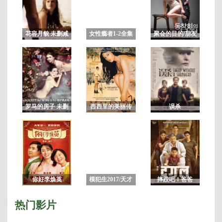
花容月貌 未删减
女性瘾者1-2全集
聚会的目的/朋友
版BD
上下部合集 未删
的聚会 完整版
减
罗马的房子 未删
西西里的美丽传
误杀
减版
说
你好李焕英
模犯生2017/天才
摔跤吧！爸爸
枪手 泰国
热门影片