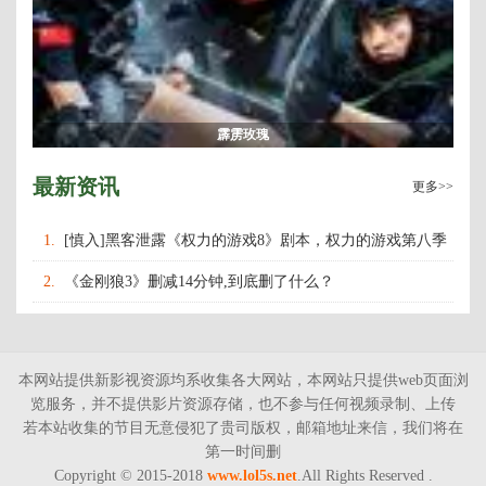
霹雳玫瑰
最新资讯
更多>>
1.
[慎入]黑客泄露《权力的游戏8》剧本，权力的游戏第八季
什么时候上映播出？
2.
《金刚狼3》删减14分钟,到底删了什么？
本网站提供新影视资源均系收集各大网站，本网站只提供web页面浏
览服务，并不提供影片资源存储，也不参与任何视频录制、上传
若本站收集的节目无意侵犯了贵司版权，邮箱地址来信，我们将在
第一时间删
Copyright © 2015-2018
www.lol5s.net
.All Rights Reserved .