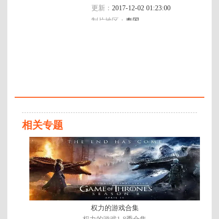
更新：
2017-12-02 01:23:00
制片地区：
泰国
年代：
2017
百度网盘：
加载中
简介：
影片根据2014年轰动一时的亚洲考
场作弊案改编，讲述了天才学霸利
用高智商考场作弊牟取暴利的故
相关专题
事。出生平凡的天才少女Lynn（茱
蒂蒙·琼查容苏因 饰）在进入贵族
正
学校后，结识了富二代同学
片
Grace（依莎亚·贺苏汪饰）与
Pat（披纳若·苏潘平佑饰），从此
开始了考场作弊生涯，与此同时，
另一名记忆力极佳的天才学霸
Bank（查侬·散顶腾古 饰）发现了
Lynn不为人知的“交易”。经过多场
权力的游戏合集
险象环生的“作弊战争”后 …