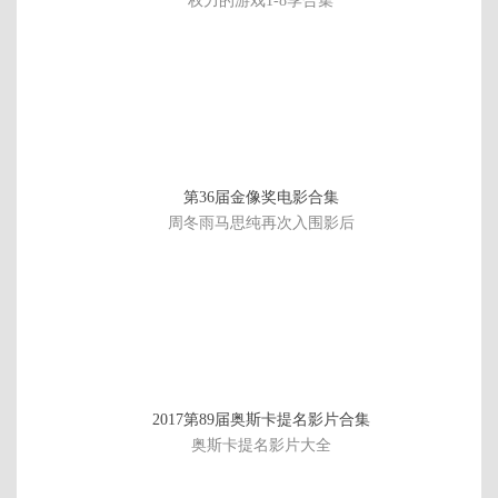
权力的游戏1-8季合集
第36届金像奖电影合集
周冬雨马思纯再次入围影后
正
3
2017第89届奥斯卡提名影片合集
片
奥斯卡提名影片大全