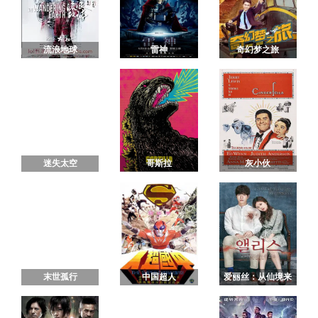
流浪地球
雷神
奇幻梦之旅
迷失太空
哥斯拉
灰小伙
末世孤行
中国超人
爱丽丝：从仙境来
的少年