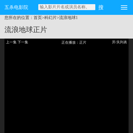
五杀电影院
您所在的位置：
首页
>
科幻片
>
流浪地球
1
流浪地球
正片
上一集
下一集
开/关列表
正在播放：正片