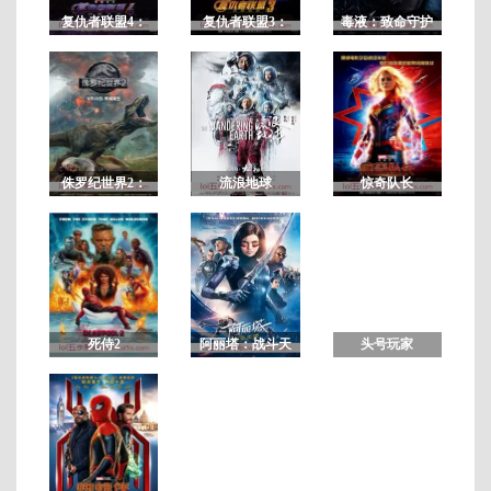
复仇者联盟4：
复仇者联盟3：
毒液：致命守护
终局之战
无限战争
者
正
片
侏罗纪世界2：
流浪地球
惊奇队长
失落王国
死侍2
阿丽塔：战斗天
头号玩家
使/铳梦