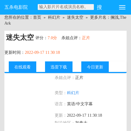
五杀电影院
您所在的位置：
首页
»
科幻片
»
迷失太空
» 更多片名：搁浅,The
Ark
迷失太空
评分：
7.0分
杀姐点评：
正片
更新时间：
2022-09-17 11:30:18
在线观看
迅雷下载
今日更新
杀姐点评：
正片
主演：
布兰登·费尔,克里斯汀·史莱
类型：
科幻片
特,Amy,Matysio
语言：
英语/中文字幕
更新：
2022-09-17 11:30:18
制片地区：
加拿大