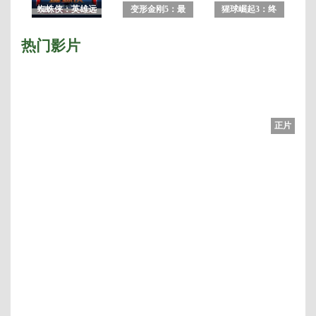
蜘蛛侠：英雄远
变形金刚5：最
猩球崛起3：终
征
后的骑士2017
极之战2017
热门影片
正片