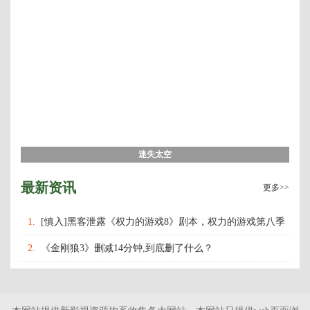
迷失太空
最新资讯
更多>>
1.
[慎入]黑客泄露《权力的游戏8》剧本，权力的游戏第八季
什么时候上映播出？
2.
《金刚狼3》删减14分钟,到底删了什么？