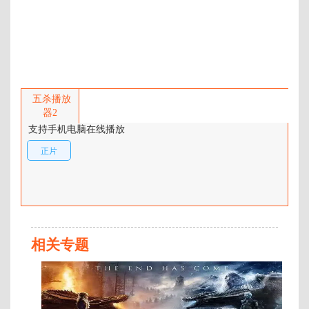
年代：
2013
百度网盘：
加载中
简介：
《迷失太空》剧情简介：人类实施
月球登陆科研计划将近半年时间，
五杀播放
驻月球表面的太空站上，队长杰拉
器2
德·布劳什曼（克里斯蒂安·斯莱特
支持手机电脑在线播放
Christian Slater 饰）率领兰斯·克劳
正片
斯（布兰登·费尔 Brendan Fehr
饰）、艾娃·卡梅隆（艾米·梅蒂索
Amy Matysio 饰）和布鲁斯·约翰斯
（迈克·泰瑞尔特 Michael Therriault
饰）日复一日推进他们的科研工
作。这一日，强烈的 …
相关专题
正
片