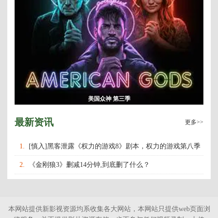
美国众神 第三季
最新资讯
更多>>
1.
[慎入]黑客泄露《权力的游戏8》剧本，权力的游戏第八季
什么时候上映播出？
2.
《金刚狼3》删减14分钟,到底删了什么？
本网站提供新影视资源均系收集各大网站，本网站只提供web页面浏