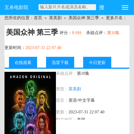
五杀电影院
您所在的位置：
首页
»
英美剧
»
美国众神 第三季
» 更多片名：
美国众神 第三季
评分：
8.0分
杀姐点评：
第10集
更新时间：
2023-07-31 22:07:40
在线观看
迅雷下载
今日更新
杀姐点评：
第10集
主演：
瑞奇·惠特尔,伊恩·麦柯肖恩,艾米莉·
类型：
英美剧
布朗宁,克里斯平·格洛弗,奥米德·阿布塔西,
叶缇黛·拜达克,戴摩·巴恩斯,伊万·瑞恩,布
语言：
英语/中文字幕
莱思·丹纳,奥兰多·琼斯,穆萨·克拉许,布鲁
斯·兰利,玛丽莲·曼森,巴勃罗·施瑞博尔,埃
更新：
2023-07-31 22:07:40
里克·约翰逊,多米尼克·杰克逊,Ashley,Reyes
制片地区：
美国
年代：
2021