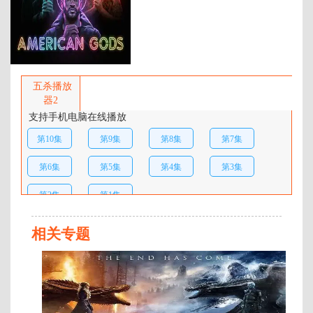
百度网盘：
加载中
简介：
历经数年牢狱之灾，影子（瑞奇·惠
特尔 Ricky Whittle 饰）终于迎来重
五杀播放
获自由的时刻，可是他并不因此而
器2
快乐。妻子劳拉（艾米莉·布朗宁
支持手机电脑在线播放
Emily meijubar.net Browning 饰）数
第10集
第9集
第8集
第7集
日前死于车祸，回家路上又遭遇自
称“星期三”（伊恩·麦柯肖恩 Ian
第6集
第5集
第4集
第3集
McShane 饰）的男人的不断纠缠。
最终，影子受雇于星期三，成为对
第2集
第1集
方的保镖。原来星期三的真实身份
是北欧之神奥丁，由于现代文明的
…
相关专题
连
载
至
07