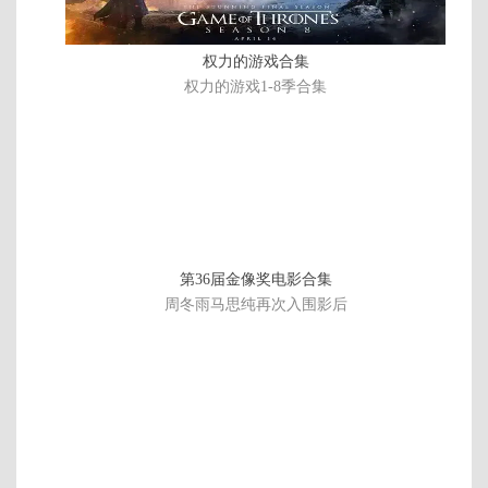
权力的游戏合集
权力的游戏1-8季合集
第36届金像奖电影合集
周冬雨马思纯再次入围影后
1
第