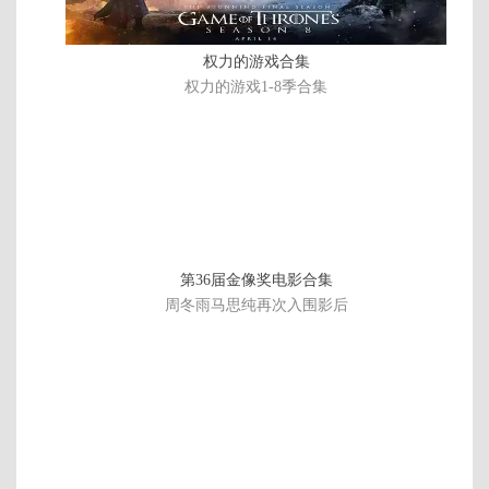
权力的游戏合集
权力的游戏1-8季合集
第36届金像奖电影合集
周冬雨马思纯再次入围影后
1
第