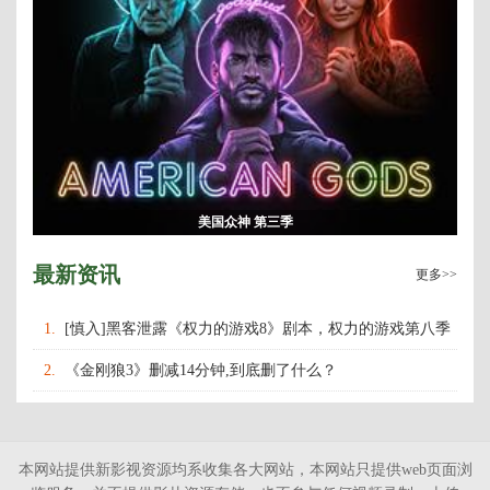
美国众神 第三季
最新资讯
更多>>
1.
[慎入]黑客泄露《权力的游戏8》剧本，权力的游戏第八季
什么时候上映播出？
2.
《金刚狼3》删减14分钟,到底删了什么？
本网站提供新影视资源均系收集各大网站，本网站只提供web页面浏