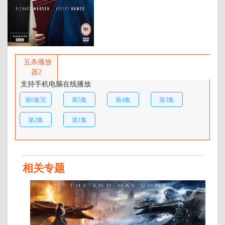
麦克莱恩,朱利安·弗思,约翰·汉弗莱,迈克尔
百度网盘：
加载中
·穆勒,奥尔文·梅
简介：
虚构剧《贴身保镖》以政坛为背
景，聚焦高层人物，讲述了英勇但
五杀播放
易怒的退伍老兵戴维·巴德（理查德
器2
·麦登饰演）就职于伦敦警察厅要员
支持手机电脑在线播放
保护局，在被派去保护野心勃勃而
第6集完
第5集
第4集
第3集
有影响力的内政大臣茱莉娅·蒙塔古
（凯莉·霍威饰演）后，因职责与信
结
第2集
第1集
念之间的冲突而左右为难。而本应
保她安全的保镖，是否会成为她最
大的威胁？ …
相关专题
连
载
至
07