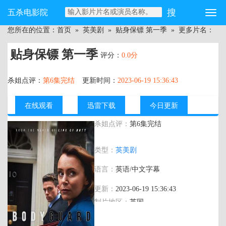
五杀电影院
您所在的位置：
首页
»
英美剧
»
贴身保镖 第一季
» 更多片名：
贴身保镖 第一季
评分：
0.0分
杀姐点评：
第6集完结
更新时间：
2023-06-19 15:36:43
在线观看
迅雷下载
今日更新
杀姐点评：
第6集完结
主演：
理查德·麦登,凯莉·霍威,苏菲·兰朵,
类型：
英美剧
维森特·富兰克林,阿什·坦顿,吉娜·麦基,皮
帕·海伍德,斯图尔特·鲍曼,理查德·瑞德尔,
语言：
英语/中文字幕
保罗·雷迪,尼古拉斯·格利夫斯,马特·斯托
克,克莱尔-路易斯·科德韦尔,斯蒂芬妮·海
更新：
2023-06-19 15:36:43
姆,妮娜·图森特·怀特,尼克·鲁滨逊,贝拉·帕
制片地区：
英国
登,大卫·维斯特海德,马修·斯塔格,玛莎·卡
尼,苏菲·拉沃斯,贾斯汀·韦伯,汤姆·布鲁克,
年代：
2018
迈克尔·谢弗,弗兰克·加德纳,蒂娜·蒋,克丽·