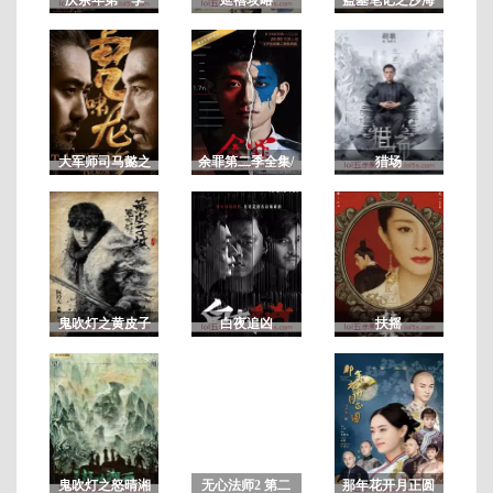
连
载
至
08
大军师司马懿之
余罪第二季全集/
猎场
虎啸龙吟/军师联
余罪电视剧第2
盟2虎啸龙吟
季 未删减版
鬼吹灯之黄皮子
白夜追凶
扶摇
坟
鬼吹灯之怒晴湘
无心法师2 第二
那年花开月正圆