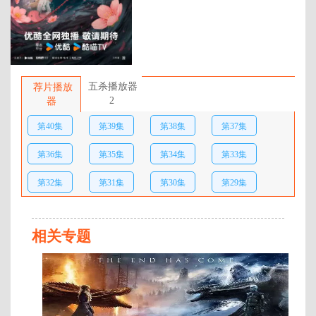
百度网盘：
加载中
简介：
上古时期，人皇昭明为万民请
命，牺牲自己对抗神界。昭明陨落
五杀播放器
荐片播放
后，爱人混沌珠拼死救下他的一缕
2
器
魂魄，布下万世轮回之局。万世之
第40集
第39集
第38集
第37集
后，昭明转世成仙盟盟主谢雪臣，
混沌珠亦成为暗域圣女暮悬铃。两
第36集
第35集
第34集
第33集
人终于在人间重逢，却已经忘却前
尘，变成“正邪不两立”的对手。暮
第32集
第31集
第30集
第29集
悬铃在暗域救下重伤的谢雪臣，以
救命之恩要挟与他同行。一路上，
第28集
第27集
第26集
第25集
两人从各怀心机到并肩作战，卸下
防备的同时暗生情愫。然而，在争
相关专题
第24集
第23集
第22集
第21集
夺神器&ldq …
第
第20集
第19集
第18集
第17集
78
集
第16集
第15集
第14集
第13集