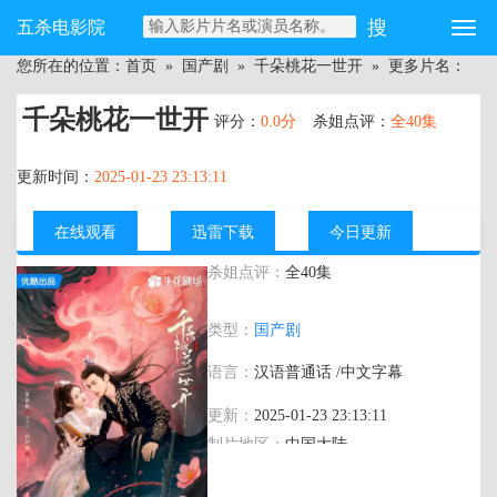
五杀电影院
您所在的位置：
首页
»
国产剧
»
千朵桃花一世开
» 更多片名：
千朵桃花一世开
评分：
0.0分
杀姐点评：
全40集
更新时间：
2025-01-23 23:13:11
在线观看
迅雷下载
今日更新
杀姐点评：
全40集
主演：
张彬彬 孙珍妮 汪铎 张雅钦 吴宇恒
类型：
国产剧
陈雨贤 陈牧驰 王子璇 韩栋 于歆童 荣梓希
陈思斯 黄婷婷 胡文煊 丹增晋美 董子凡 孙
语言：
汉语普通话 /中文字幕
子航 王佳璇 徐扬灏 李祉默 杨博潇 祖卡尔
段星羽 于洋 宋麒 赵子络
更新：
2025-01-23 23:13:11
制片地区：
中国大陆
年代：
2025