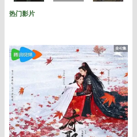
西
季
热门影片
全42集