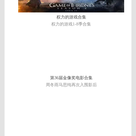
第12集
第11集
第10集
第09集
第08集
第07集
第06集
第05集
权力的游戏合集
权力的游戏1-8季合集
第04集
第03集
第02集
第01集
第36届金像奖电影合集
周冬雨马思纯再次入围影后
46