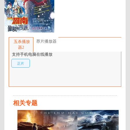
年代：
2025
百度网盘：
加载中
简介：
“我想起来了……”沉睡的记忆与真
相即将觉醒。 …
荐片播放器
五杀播放
器2
支持手机电脑在线播放
正片
相关专题
蓝
光
国