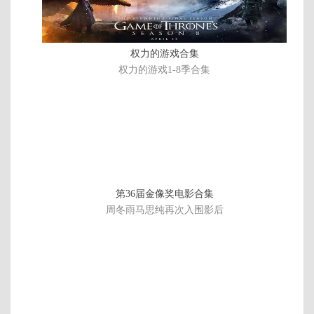
粤
双
语
中
权力的游戏合集
字
权力的游戏1-8季合集
第36届金像奖电影合集
周冬雨马思纯再次入围影后