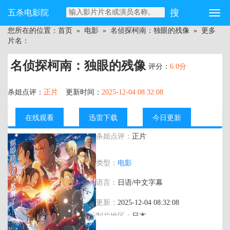
五杀电影院
您所在的位置：
首页
»
电影
»
名侦探柯南：独眼的残像
» 更多
片名：
名侦探柯南：独眼的残像
评分：
6.0分
杀姐点评：
正片
更新时间：
2025-12-04 08:32:08
在线观看
迅雷下载
今日更新
杀姐点评：
正片
主演：
高山南,山崎和佳奈,小山力也,速水
类型：
电影
奖,高田裕司,小清水亚美,草尾毅,飞田展男,
高木涉,汤屋敦子,茶风林,岸野幸正,绿川光,
语言：
日语/中文字幕
山田孝之,山下美月
更新：
2025-12-04 08:32:08
制片地区：
日本