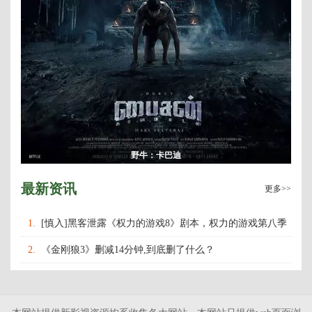
野牛：卡巴迪
最新资讯
更多>>
1.
[慎入]黑客泄露《权力的游戏8》剧本，权力的游戏第八季
什么时候上映播出？
2.
《金刚狼3》删减14分钟,到底删了什么？