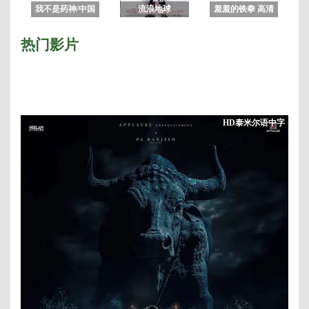
我不是药神/中国
流浪地球
羞羞的铁拳 高清
药神
完整版
热门影片
HD泰米尔语中字