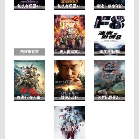
复仇者联盟4：
复仇者联盟3：
毒液：致命守护
终局之战
无限战争
者
蓝
光
中
英
西虹市首富
唐人街探案2
速度与激情8
双
字
红海行动/刀锋·
战狼2 2017
侏罗纪世界2：
红海行动
失落王国