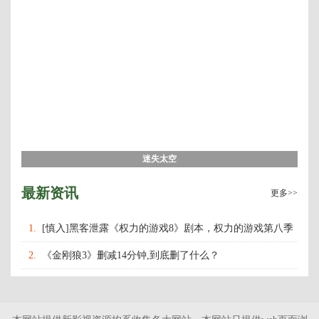
迷失太空
最新资讯
更多>>
1.
[慎入]黑客泄露《权力的游戏8》剧本，权力的游戏第八季
什么时候上映播出？
2.
《金刚狼3》删减14分钟,到底删了什么？