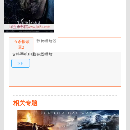
年代：
2018
百度网盘：
加载中
简介：
《毒液》剧情简介：2018漫威压轴
巨制，蜘蛛侠最强劲敌“毒液”强势
荐片播放器
五杀播放
来袭！曾主演《敦刻尔克》《盗梦
器2
空间》等口碑大片的肌肉型男汤姆·
支持手机电脑在线播放
哈迪在本片中饰演“毒液”的宿主–埃
正片
迪·布洛克。身为记者的埃迪在调查
生命基金会老板卡尔顿·德雷克（里
兹·阿迈德饰）的过程中，事业遭受
重创，与未婚妻安妮·韦英（米歇尔
·威廉姆斯饰）的关系岌岌可危，并
意外被外星共生体入侵，历经挣扎
对抗，最终成为拥有强大超能力，
相关专题
无人可挡的“毒液” …
正
片