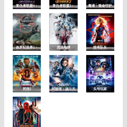
复仇者联盟4：
复仇者联盟3：
毒液：致命守护
终局之战
无限战争
者
正
片
侏罗纪世界2：
流浪地球
惊奇队长
失落王国
死侍2
阿丽塔：战斗天
头号玩家
使/铳梦