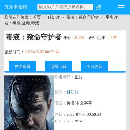
五杀电影院
您所在的位置：
首页
»
科幻片
»
毒液：致命守护者
» 更多片
名：毒魔,猛毒,毒液
毒液：致命守护者
评分：
8.5分
杀姐点评：
正片
更新时间：
2022-07-07 00:59:24
在线观看
迅雷下载
今日更新
杀姐点评：
正片
主演：
汤姆·哈迪,米歇尔·威廉姆斯,里兹·阿
类型：
科幻片
迈德,珍妮·斯蕾特
语言：
英语/中文字幕
更新：
2022-07-07 00:59:24
制片地区：
美国