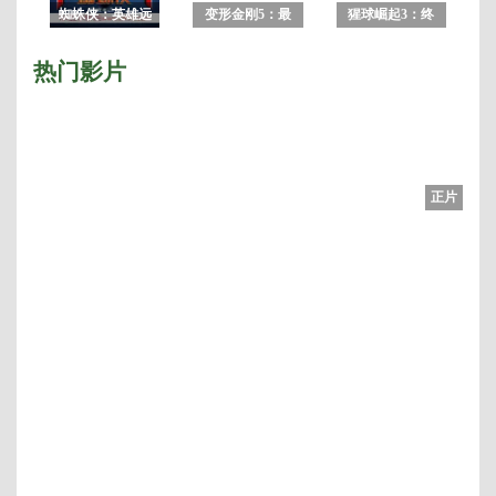
蜘蛛侠：英雄远
变形金刚5：最
猩球崛起3：终
征
后的骑士2017
极之战2017
热门影片
正片