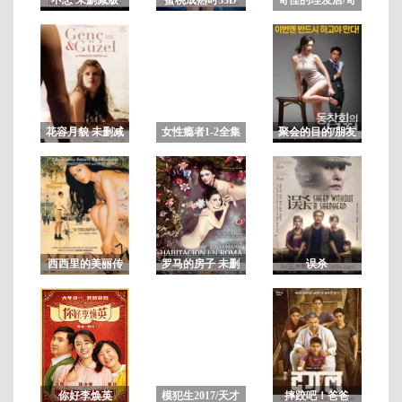
妙的美发沙龙/可
疑的美容院
正
片
花容月貌 未删减
女性瘾者1-2全集
聚会的目的/朋友
版BD
上下部合集 未删
的聚会 完整版
减
西西里的美丽传
罗马的房子 未删
误杀
说
减版
你好李焕英
模犯生2017/天才
摔跤吧！爸爸