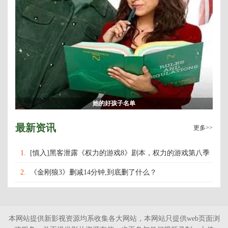
她的好孩子名单
最新资讯
更多>>
1.
[慎入]黑客泄露《权力的游戏8》剧本，权力的游戏第八季
什么时候上映播出？
2.
《金刚狼3》删减14分钟,到底删了什么？
本网站提供新影视资源均系收集各大网站，本网站只提供web页面浏