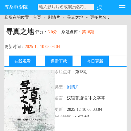
五杀电影院
您所在的位置：
首页
»
剧情片
»
寻真之地
» 更多片名：
寻真之地
评分：
6.0分
杀姐点评：
第18期
更新时间：
2025-12-10 08:03:04
在线观看
迅雷下载
今日更新
杀姐点评：
第18期
主演：
丁真珍珠,大冰,谭维维,谢霆锋,王立
类型：
剧情片
轩
语言：
汉语普通话/中文字幕
更新：
2025-12-10 08:03:04
制片地区：
中国大陆
年代：
2025