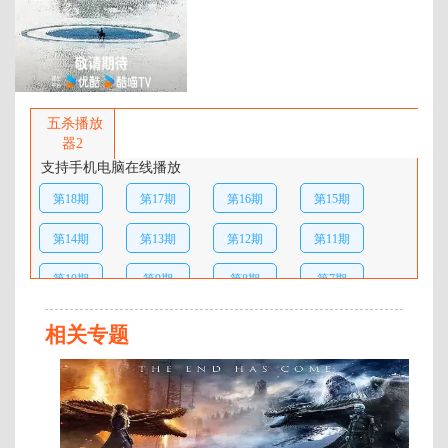
百度网盘：
加载中
简介：
这是一场向土地致敬回归初心的旅
程，丁真携手新朋旧友深入甘孜十
五杀播放
八县市的肌理，通过“搭车旅行”的
器2
形式，以“脚步”为丈量的单位，展
支持手机电脑在线播放
现独特的人文历史、日异月新的社
第18期
第17期
第16期
第15期
会进步和理想旷野生活的“彼岸之
地”。 …
第14期
第13期
第12期
第11期
第10期
第9期
第8期
第7期
第6期
第5期
第4期
第3期
相关专题
第2期
第1期
正
片