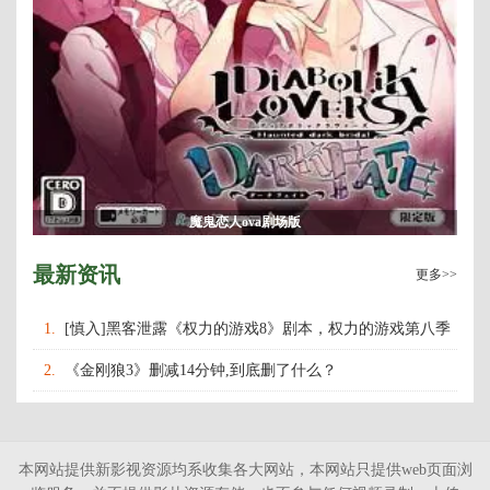
魔鬼恋人ova剧场版
最新资讯
更多>>
1.
[慎入]黑客泄露《权力的游戏8》剧本，权力的游戏第八季
什么时候上映播出？
2.
《金刚狼3》删减14分钟,到底删了什么？
本网站提供新影视资源均系收集各大网站，本网站只提供web页面浏