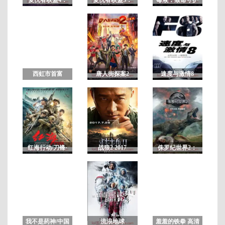
终局之战
无限战争
者
正
片
西虹市首富
唐人街探案2
速度与激情8
2
红海行动/刀锋·
战狼2 2017
侏罗纪世界2：
红海行动
失落王国
我不是药神/中国
流浪地球
羞羞的铁拳 高清