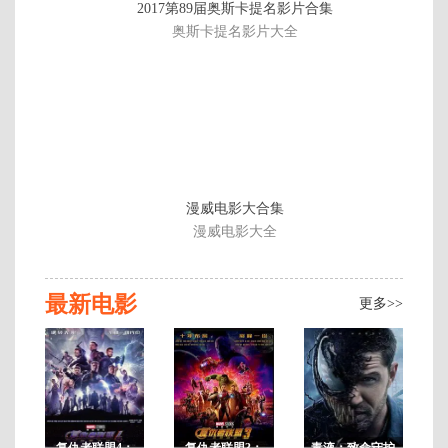
2017第89届奥斯卡提名影片合集
国
奥斯卡提名影片大全
语
中
字
漫威电影大合集
漫威电影大全
最新电影
更多>>
复仇者联盟4：
复仇者联盟3：
毒液：致命守护