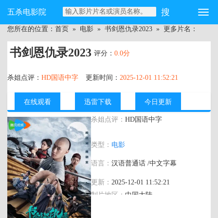
五杀电影院
您所在的位置：
首页
»
电影
»
书剑恩仇录2023
» 更多片名：
书剑恩仇录2023
评分：
0.0分
杀姐点评：
HD国语中字
更新时间：
2025-12-01 11:52:21
在线观看
迅雷下载
今日更新
杀姐点评：
HD国语中字
主演：
李明轩 崔真真 王季明珠 刘峰超 冷
类型：
电影
昊泽 董劭辉 康恩赫 杜玉明 何中华
语言：
汉语普通话 /中文字幕
更新：
2025-12-01 11:52:21
制片地区：
中国大陆
年代：
2023