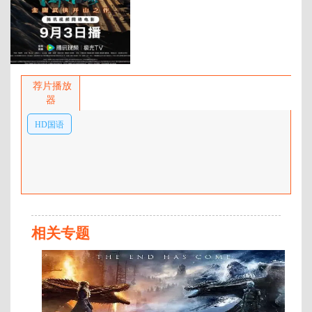
百度网盘：
加载中
简介：
血滴子、傀儡人夜袭杭州红花
会总舵，红花会四当家文泰来被
荐片播放
擒、总舵被毁。学剑归来的陈家洛
器
于杭州遭遇杀手设伏追杀，几番缠
HD国语
斗追逃后被百花阁歌姬玉如意所
救。陈家洛得知自己被传言已成为
中字
红花会新任总舵主，掌握着前朝福
王宝藏的秘密。陈家洛将计就计，
利用宝藏秘闻拉拢善于易容的玉如
意。他们从官府小吏钱经历那里打
探出文泰来正被关押在杭州秘狱。
秘狱之外，陈家洛、玉如意巧遇红
相关专题
花会赵半山、骆冰、李瀚文。五人
蓝
协力搭救文泰来 …
光
中
英