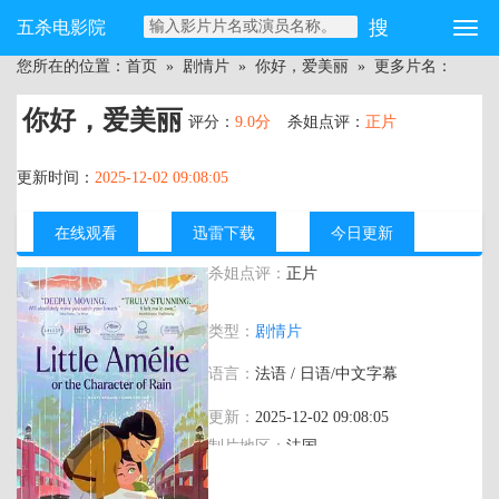
五杀电影院
您所在的位置：
首页
»
剧情片
»
你好，爱美丽
» 更多片名：
你好，爱美丽
评分：
9.0分
杀姐点评：
正片
更新时间：
2025-12-02 09:08:05
在线观看
迅雷下载
今日更新
杀姐点评：
正片
主演：
洛伊斯·夏庞蒂埃,维多利亚·格罗布
类型：
剧情片
瓦,藤森由美,Cathy,Cerda,马克·阿
诺,Laetitia,Coryn,Haylee,Issembourg,Isaac,S
语言：
法语 / 日语/中文字幕
弗朗索瓦·雷森,Emmylou,Homs
更新：
2025-12-02 09:08:05
制片地区：
法国
年代：
2025