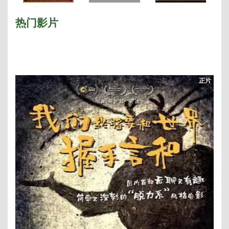
枪手 泰国
热门影片
正片
o