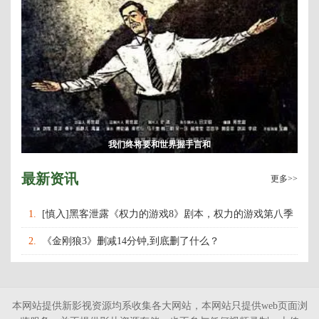
我们终将要和世界握手言和
最新资讯
更多>>
1.
[慎入]黑客泄露《权力的游戏8》剧本，权力的游戏第八季
什么时候上映播出？
2.
《金刚狼3》删减14分钟,到底删了什么？
本网站提供新影视资源均系收集各大网站，本网站只提供web页面浏