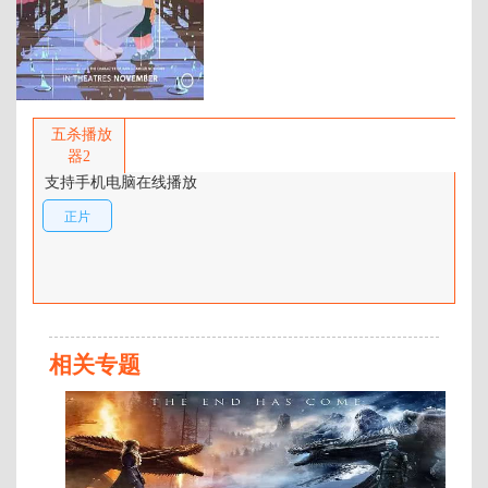
百度网盘：
加载中
简介：
对年幼的爱美丽来说，世界是静谧
而神秘的，直到一次与巧克力的奇
五杀播放
遇点燃了她对生活的无尽好奇。在
器2
异国他乡的家中，她与温柔的女管
支持手机电脑在线播放
家西尾小姐建立起深厚情感，也在
正片
她的陪伴下，学会聆听风、触摸
雨、感受光。随着三岁生日临近，
告别与失落悄然降临——亲爱的奶
奶悄然离世，熟悉的日常也随之起
了波澜。爱美丽开始意识到，那些
看似平静如常的日子，藏着人生最
深的悸动与转变。 …
相关专题
正
片