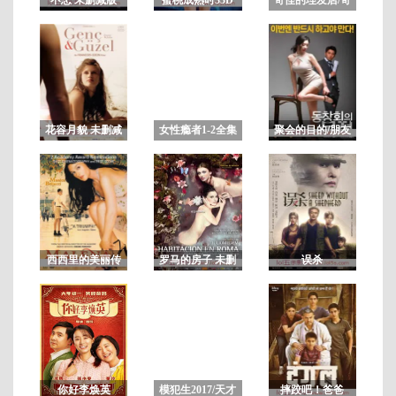
妙的美发沙龙/可
疑的美容院
正
片
花容月貌 未删减
女性瘾者1-2全集
聚会的目的/朋友
版BD
上下部合集 未删
的聚会 完整版
减
西西里的美丽传
罗马的房子 未删
误杀
说
减版
你好李焕英
模犯生2017/天才
摔跤吧！爸爸